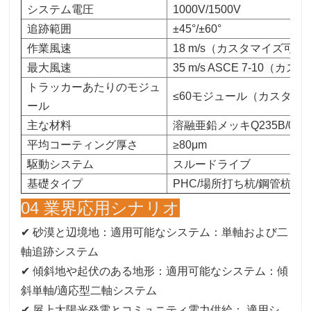
システム電圧
1000V/1500V
追跡範囲
±45°/±60°
作業風速
18 m/s（カスタマイズ可能
最大風速
35 m/s ASCE 7-10（
トラッカーあたりのモジュ
≤60モジュール（カスタマ
ール
主な材料
溶融亜鉛メッキQ235B/035
平均コーティング厚さ
≥80μm
駆動システム
スルードライブ
基礎タイプ
PHC/場所打ち杭/鋼管杭
04 業界応用シナリオ
✔ 砂漠と辺境地：適用可能なシステム：単軸および二
軸追跡システム
✔ 傾斜地や起伏のある地形：適用可能なシステム：傾
斜単軸/適応型二軸システム
✔
屋上太陽光発電とコミュニティ電力供給：
適用シ