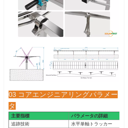
03 コアエンジニアリングパラメー
タ
主要指標
パラメータの詳細
追跡技術
水平単軸トラッカー