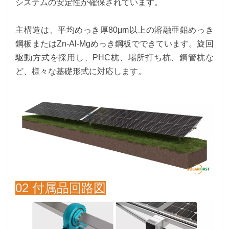
システムの安定性が確保されています。
主構造は、平均めっき厚80μm以上の溶融亜鉛めっき
鋼板またはZn-Al-Mgめっき鋼板でできています。旋回
駆動方式を採用し、PHC杭、場所打ち杭、鋼管杭な
ど、様々な基礎形式に対応します。
02 付属品回路図