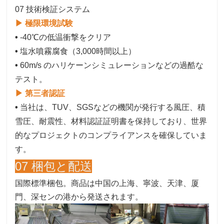
07 技術検証システム
▶ 極限環境試験
•
-40℃の低温衝撃をクリア
•
塩水噴霧腐食（3,000時間以上）
•
60m/s のハリケーンシミュレーションなどの過酷な
テスト。
▶ 第三者認証
•
当社は、TUV、SGSなどの機関が発行する風圧、積
雪圧、耐震性、材料認証証明書を保持しており、世界
的なプロジェクトのコンプライアンスを確保していま
す。
07 梱包と配送
国際標準梱包。商品は中国の上海、寧波、天津、厦
門、深センの港から発送されます。