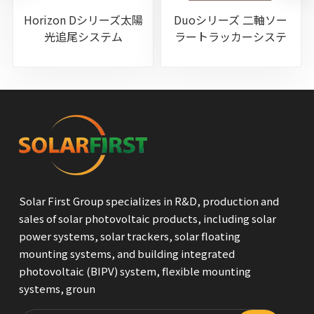
Horizo​​n Dシリーズ太陽
Duoシリーズ 二軸ソー
光追尾システム
ラートラッカーシステ
ム
Solar First Group specializes in R&D, production and
sales of solar photovoltaic products, including solar
power systems, solar trackers, solar floating
mounting systems, and building integrated
photovoltaic (BIPV) system, flexible mounting
systems, groun