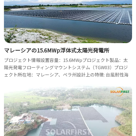
マレーシアの15.6MWp浮体式太陽光発電所
プロジェクト情報設置容量：15.6MWpプロジェクト製品：太
陽光発電フローティングマウントシステム（TGW03）プロジ
ェクト所在地：マレーシア、ペラ州設計上の特徴: 台風耐性海
岸から遠く離れた険しい海底地形でのアンカー作業という課題
に直面して、私たちはプレキャストコンクリートブロックをシ
ンカーアンカーとして採用し、異なる材料で作られた複合係留
ラインを革新的に活用しました。この堅牢なアンカーシステム
は強力な腕のように機能し、複雑な湖底をしっかりと掴んで、
深水域でも太陽光発電アレイ全体の正確な位置を維持し、その
領域をしっかりと守ります。