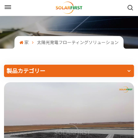
日本語
English
家
太陽光発電フローティングソリューション
Français
Deutsch
製品カテゴリー
中文
Русский
Español
Português
日本語