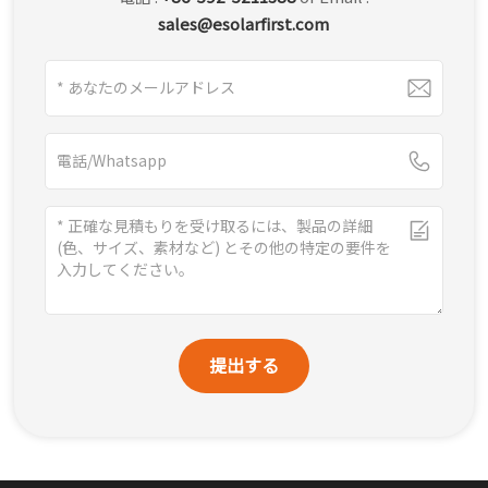
sales@esolarfirst.com
提出する