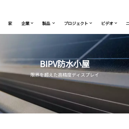
家
企業
製品
プロジェクト
ビデオ
BIPV防水小屋
限界を超えた高精度ディスプレイ