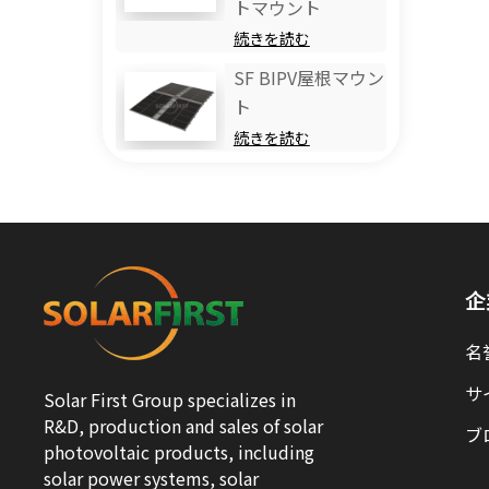
トマウント
続きを読む
SF BIPV屋根マウン
ト
続きを読む
企
名
サ
Solar First Group specializes in
R&D, production and sales of solar
ブ
photovoltaic products, including
solar power systems, solar