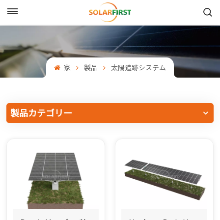
日本語
English
家
製品
太陽追跡システム
Français
Deutsch
製品カテゴリー
中文
Русский
Español
Português
日本語