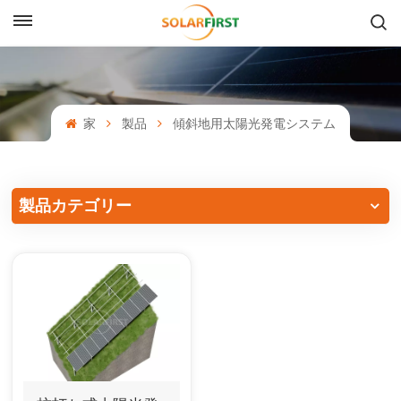
日本語
English
家
製品
傾斜地用太陽光発電システム
Français
Deutsch
製品カテゴリー
中文
Русский
Español
Português
日本語