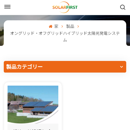
日本語
家
製品
English
オングリッド・オフグリッドハイブリッド太陽光発電システ
ム
Français
Deutsch
製品カテゴリー
中文
Русский
Español
Português
日本語