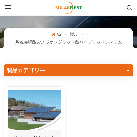
日本語
English
家
製品
系統接続型およびオフグリッド型ハイブリッドシステム
Français
Deutsch
製品カテゴリー
中文
Русский
Español
Português
日本語