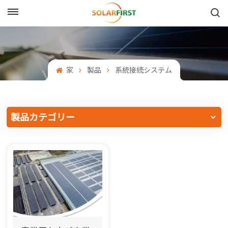
日本語
English
家
製品
系統接続システム
Français
Deutsch
製品カテゴリー
中文
Русский
Español
Português
日本語