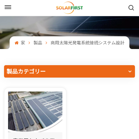
日本語
English
家
製品
商用太陽光発電系統接続システム設計
Français
Deutsch
製品カテゴリー
中文
Русский
Español
Português
日本語