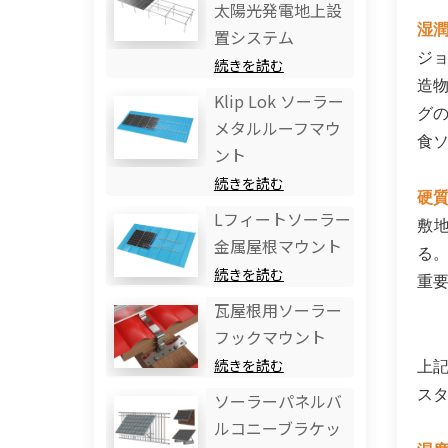
太陽光発電地上設
湿
置システム
ジ
続きを読む
造
Klip Lok ソーラー
グ
メタルルーフマウ
食
ント
続きを読む
硬
Lフィートソーラー
敷
金属屋根マウント
る
続きを読む
重
瓦屋根用ソーラー
フックマウント
続きを読む
上
ス
ソーラーパネルバ
ルコニーブラケッ