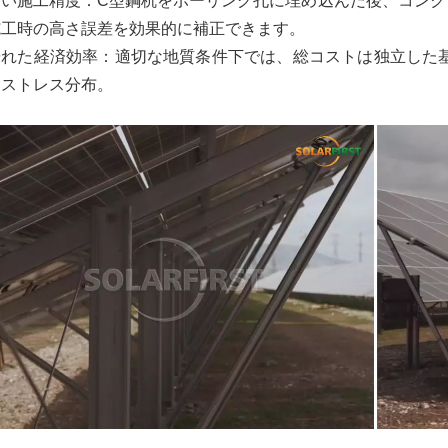
高い施工精度：C型鋼杭をボーリング孔に埋め込んだ後、コンク
施工時の高さ誤差を効果的に補正できます。
優れた経済効率：適切な地質条件下では、総コストは
独立した
なストレス
分布。