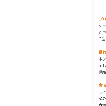
プ
ジョ
た亜
C
優
本
全
供
実
この
済
食