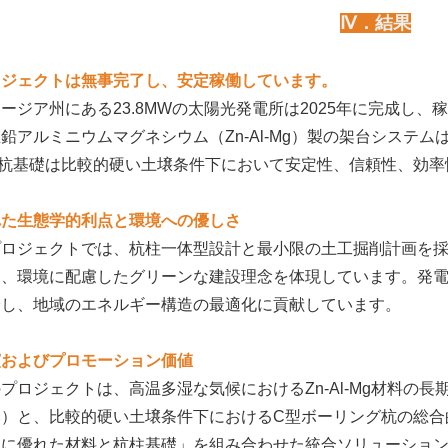
Ⅳ．結果
ロジェクトは無事完了し、安定稼働しています。
ージア州にある23.8MWの太陽光発電所は2025年に完成し、稼働を開
鉛アルミニウムマグネシウム（Zn-Al-Mg）製の架台システ
型杭基礎は比較的硬い土壌条件下において安定性、信頼性、効率
れた生態学的利点と環境への優しさ
プロジェクトでは、杭柱一体型設計と最小限の土工掘削計画を
し、環境に配慮したグリーンな建設理念を体現しています。発
給し、地域のエネルギー構造の最適化に貢献しています。
演およびプロモーション価値
プロジェクトは、高温多湿な気候におけるZn-Al-Mg材料の長
み）と、比較的硬い土壌条件下におけるC型ボーリング杭の総合
性に優れた材料と杭柱基礎」を組み合わせた統合ソリューショ