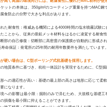
度が高く高温の環境向けには、耐腐食性に優れたMAC材料が使
ケットの本体は、350g/m²のコーティング重量を持つMAC
の腐食防止の分野で大きな利点があります。
優れた耐食性：権威ある機関による4000時間の塩水噴霧試験
ったことから、従来の亜鉛メッキ材料をはるかに凌駕する耐食
切断部の自己修復：切断部に高密度の保護膜が自動的に形成さ
長寿命保証：発電所の25年間の耐用年数要件を満たしています
盤が硬い場合は、C型ボーリング式杭基礎を採用します。
場の地質条件に基づき、杭柱一体設計を実現するために、C型掘
地形への適応性が高い：基礎の最上部の高さは地形に応じて柔
不要になります。
環境への影響は最小限：掘削のみで済むため、大規模な基礎工
への損傷を最小限に抑えることができます。