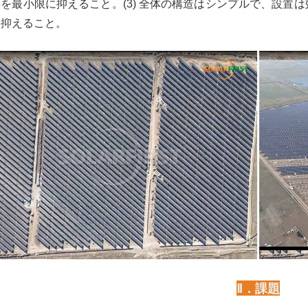
を最小限に抑えること。(3) 全体の構造はシンプルで、設置
を抑えること。
Ⅱ．課題