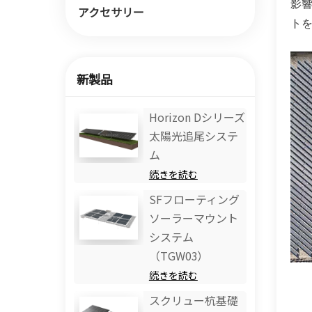
影響
アクセサリー
ト
新製品
Horizo​​n Dシリーズ
太陽光追尾システ
ム
続きを読む
SFフローティング
ソーラーマウント
システム
（TGW03）
続きを読む
スクリュー杭基礎