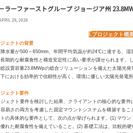
ーラーファーストグループ ジョージア州 23.8M
APRIL 29, 2026
Ⅰ.
プロジェクト概
ロジェクトの背景
降水量が500～650mm、年間平均気温が約24℃に達する
長期的な耐腐食性と構造安定性に高い要求が課せられます。しかし、So
総設置容量23.8MWpの総合ソリューションを備えた太陽光
件下における効率的で信頼性が高く、環境に優しい太陽光発電
ロジェクト要件
ロジェクト要件を検討した結果、クライアントの核心的な要件
の容易さの両方を考慮した固定マウントシステムを構築するこ
トの具体的な要件として、次の点が挙げられます。(1) マウ
優れた耐腐食性を備えていること。(2) 基礎工法は、比較的