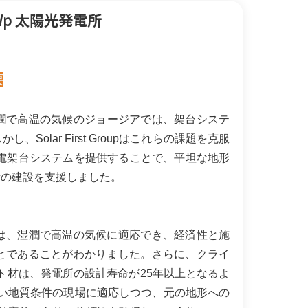
한국어
Wp 太陽光発電所
بالعربية
要
、湿潤で高温の気候のジョージアでは、架台システ
lar First Groupはこれらの課題を克服
発電架台システムを提供することで、平坦な地形
所の建設を支援しました。
は、湿潤で高温の気候に適応でき、経済性と施
とであることがわかりました。さらに、クライ
ント材は、発電所の設計寿命が25年以上となるよ
硬い地質条件の現場に適応しつつ、元の地形への