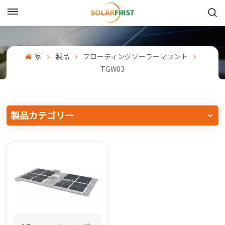
日本語
English
家
製品
フローティングソーラーマウント
TGW03
Français
Deutsch
製品カテゴリー
中文
Русский
Español
Português
日本語