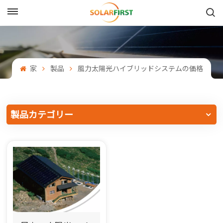
日本語
English
家
製品
風力太陽光ハイブリッドシステムの価格
Français
Deutsch
製品カテゴリー
中文
Русский
Español
Português
日本語