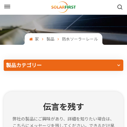
日本語
English
家
製品
防水ソーラーレール
Français
Deutsch
製品カテゴリー
中文
Русский
Español
伝言を残す
Português
弊社の製品にご興味があり、詳細を知りたい場合は、
日本語
こちらにメッセージを残してください。できるだけ早