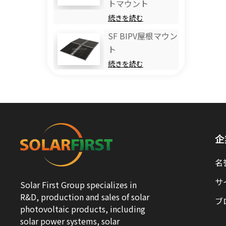
トマウント
続きを読む
SF BIPV屋根マウン
ト
続きを読む
企
名
サ
Solar First Group specializes in
R&D, production and sales of solar
ブ
photovoltaic products, including
solar power systems, solar