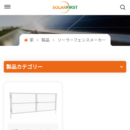
日本語
English
家
製品
ソーラーフェンスメーカー
Français
Deutsch
製品カテゴリー
中文
Русский
Español
Português
日本語