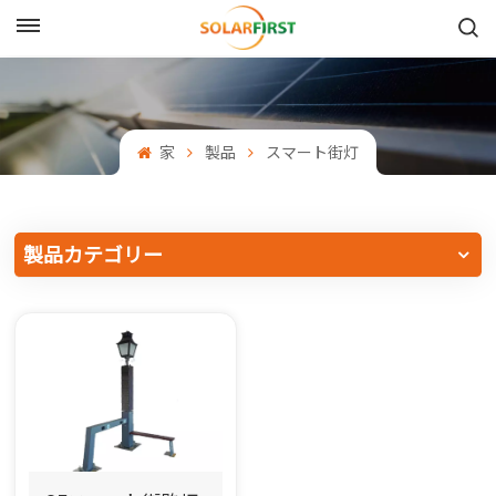
日本語
English
家
製品
スマート街灯
Français
Deutsch
製品カテゴリー
中文
Русский
Español
Português
日本語