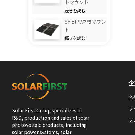
トマウント
続きを読む
SF BIPV屋根マウン
ト
続きを読む
企
名
サ
Solar First Group specializes in
R&D, production and sales of solar
ブ
photovoltaic products, including
solar power systems, solar