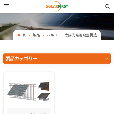
日本語
English
家
製品
バルコニー太陽光発電設置構造
Français
Deutsch
製品カテゴリー
中文
Русский
Español
Português
日本語