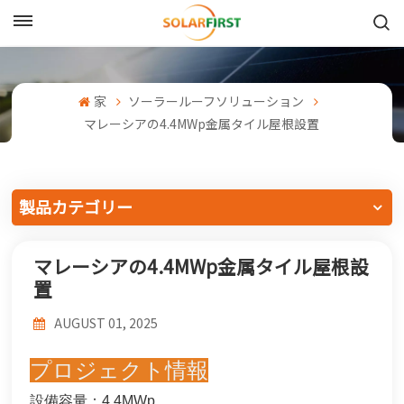
日本語
English
家
ソーラールーフソリューション
マレーシアの4.4MWp金属タイル屋根設置
Français
Deutsch
製品カテゴリー
中文
マレーシアの4.4MWp金属タイル屋根設
Русский
置
Español
AUGUST 01, 2025
Português
プロジェクト情報
日本語
設備容量：4.4MWp