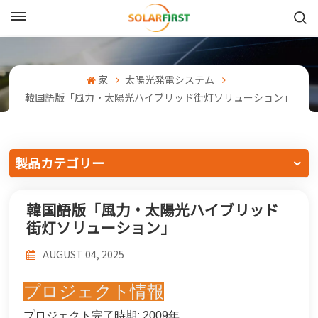
日本語
English
家
太陽光発電システム
韓国語版「風力・太陽光ハイブリッド街灯ソリューション」
Français
Deutsch
製品カテゴリー
中文
韓国語版「風力・太陽光ハイブリッド
Русский
街灯ソリューション」
Español
AUGUST 04, 2025
Português
プロジェクト情報
日本語
プロジェクト完了時期: 2009年