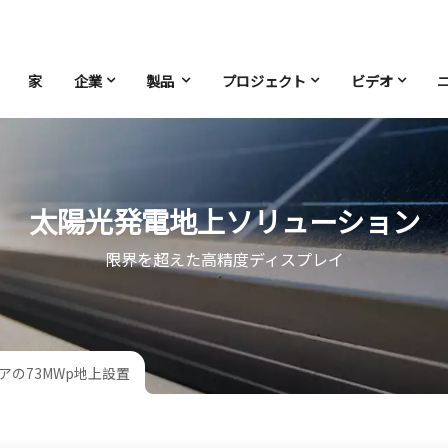
家
企業
製品
プロジェクト
ビデオ
太陽光発電地上ソリューション
限界を超えた高精度ディスプレイ
アの73MWp地上設置