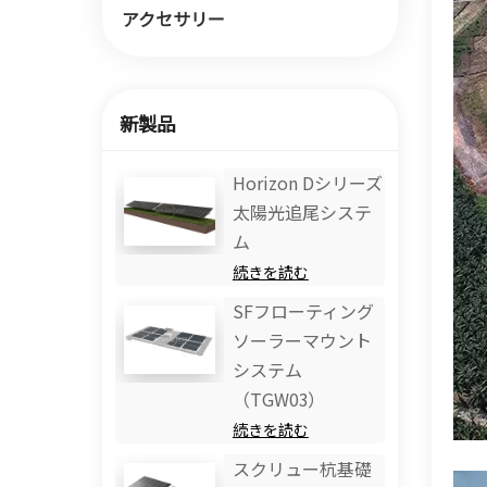
アクセサリー
新製品
Horizo​​n Dシリーズ
太陽光追尾システ
ム
続きを読む
SFフローティング
ソーラーマウント
システム
（TGW03）
続きを読む
スクリュー杭基礎