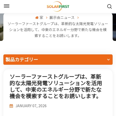
日本語
家
展示会ニュース
ソーラーファーストグループは、革新的な太陽光発電ソリュー
English
ションを活用して、中東のエネルギー分野で新たな機会を模
索することをお誘いします。
Français
Deutsch
製品カテゴリー
中文
ソーラーファーストグループは、革新
Русский
的な太陽光発電ソリューションを活用
Español
して、中東のエネルギー分野で新たな
機会を模索することをお誘いします。
Português
JANUARY 07, 2026
日本語