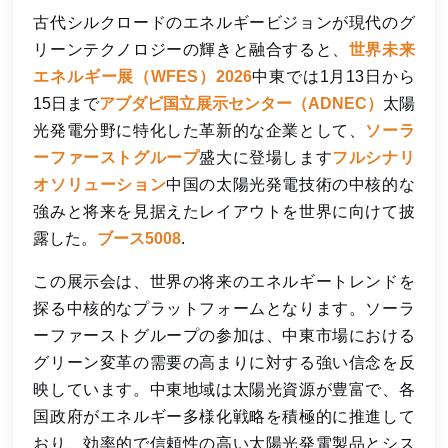
古代シルクロードのエネルギービジョンが現代のグ
한국어
リーンテクノロジーの輝きと融合すると、
世界未来
بالعربية
エネルギー展（WFES）2026
中東では1月13日から
15日まで
アブダビ国立展示センター（ADNEC）
太陽
光発電分野に特化した革新的な企業として、
ソーラ
ーファーストグループ
盛大に登場します
フルシナリ
オソリューション
中国の太陽光発電技術の中核的な
強みと将来を見据えたレイアウトを世界に向けて披
露した。
ブース5008
.
この展示会は、世界の将来のエネルギートレンドを
探る中核的なプラットフォームとなります。ソーラ
ーファーストグループの参加は、中東市場における
グリーン変革の需要の高まりに対する強い信念を反
映しています。中東地域は太陽光資源が豊富で、各
国政府がエネルギー多様化戦略を積極的に推進して
おり、効率的で信頼性の高い太陽光発電製品とシス