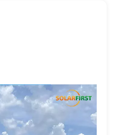
한국어
بالعربية
州