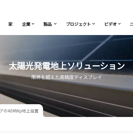
家
企業
製品
プロジェクト
ビデオ
太陽光発電地上ソリューション
限界を超えた高精度ディスプレイ
アの40MWp地上設置