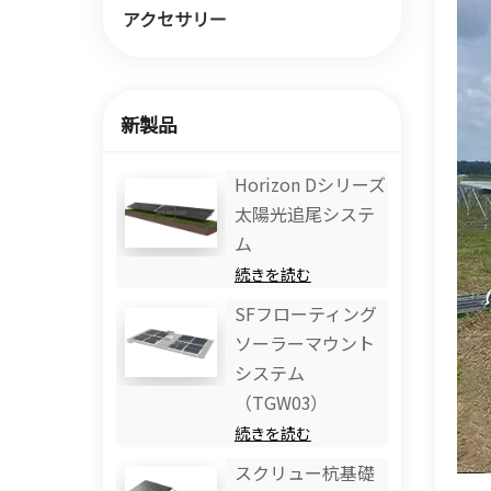
アクセサリー
新製品
Horizo​​n Dシリーズ
太陽光追尾システ
ム
続きを読む
SFフローティング
ソーラーマウント
システム
（TGW03）
続きを読む
スクリュー杭基礎