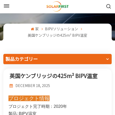
日本語
English
家
BIPVソリューション
英国ケンブリッジの425m² BIPV温室
Français
Deutsch
製品カテゴリー
中文
英国ケンブリッジの425m² BIPV温室
Русский
DECEMBER 18, 2025
Español
プロジェクト情報
Português
プロジェクト完了時期：2020年
日本語
製品: BIPV温室