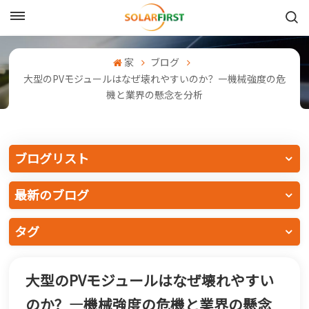
日本語
家
ブログ
English
大型のPVモジュールはなぜ壊れやすいのか？―機械強度の危
機と業界の懸念を分析
Français
Deutsch
ブログリスト
中文
最新のブログ
Русский
タグ
Español
Português
大型のPVモジュールはなぜ壊れやすい
日本語
のか？―機械強度の危機と業界の懸念