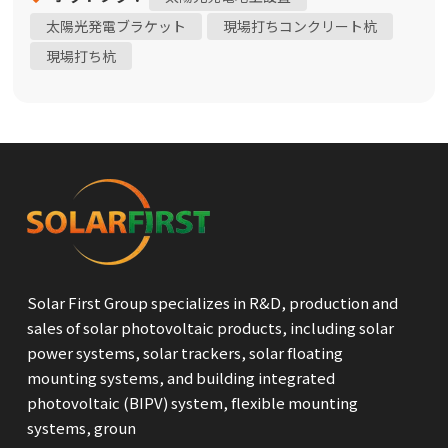
- まず、機材を使って地面に穴を掘ります。穴の深さは図
太陽光発電ブラケット
現場打ちコンクリート杭
面に従って決定します。✅ステップ 2 - 杭を穴に入れてブ
現場打ち杭
ラケットで固定し、コンクリートを穴に注ぎます。✅ステ
ップ 3 - 三角形のコネクタを上部の柱に接続し、上部の柱
を杭に固定します。✅ステップ 4 - クランプを上部の柱に
固定します。✅ステップ 5 - 垂木ブラケットを傾斜梁に固
定します。✅ステップ 6 - 次に、傾斜ビームを三角形のコ
ネクタに重ね、傾斜ブレースを傾斜ビームとクランプの間
に固定します。✅ステップ 7 - 柱タイロッドと斜め梁タイ
ロッドを取り付けます。✅ステップ 8 - 垂木は垂木コネク
タを使用して順番に接続され、垂木タイロッドが取り付
けられます。✅ステップ9 - 最後に、ソーラーパネルを垂
Solar First Group specializes in R&D, production and
木にボルトで固定します信頼性の高い設置システムは、
sales of solar photovoltaic products, including solar
太陽光資産のエネルギー出力と寿命を最大化するための
power systems, solar trackers, solar floating
鍵となります。当社は、商業用および公益事業規模のプロ
mounting systems, and building integrated
ジェクト向けに太陽光発電ソリューションを提供するこ
photovoltaic (BIPV) system, flexible mounting
とに注力しています。お客様の今後の再生可能エネルギー
systems, groun
計画をどのようにサポートできるか、ぜひご相談くださ