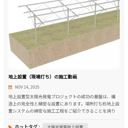
한국어
بالعربية
地上設置（現場打ち）の施工動画
NOV 14, 2025
地上設置型太陽光発電プロジェクトの成功の基盤は、構
造上の完全性と精密な設置にあります。場所打ち杭地上設
置システムの綿密な施工工程をご紹介できることを誇り
に思います。この工法は最高の安定性と長寿命を保証し、
お客様の投資を今後10年ほど守ります。導入✅ステップ1
ホットタグ :
太陽光発電地上設置