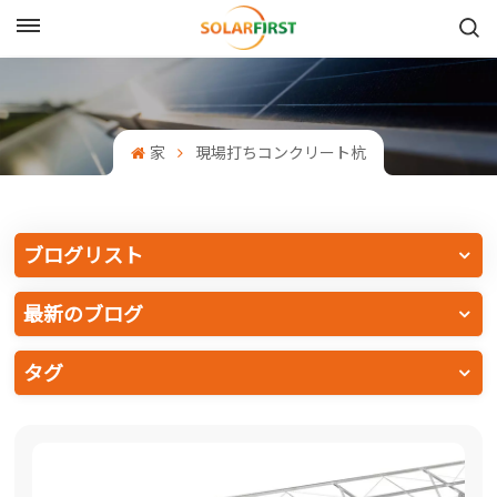
日本語
English
家
現場打ちコンクリート杭
Français
Deutsch
ブログリスト
中文
最新のブログ
Русский
タグ
Español
Português
日本語